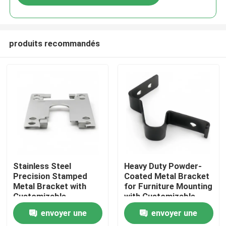
produits recommandés
Maison
Stainless Steel
Heavy Duty Powder-
Precision Stamped
Coated Metal Bracket
Metal Bracket with
for Furniture Mounting
Produits
Customizable
with Customizable
Dimensions for
Options
envoyer une
envoyer une
Hardware Connector
Vidéos