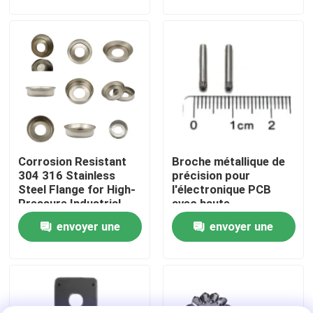
demande
demande
VR Show
Au sujet de nous
Visite d'usine
Corrosion Resistant
Broche métallique de
Contrôle de qualité
304 316 Stainless
précision pour
Steel Flange for High-
l'électronique PCB
Pressure Industrial
avec haute
Contactez-nous
Pipeline Systems
conductivité et
envoyer une
envoyer une
diamètre de 0,2 mm en
géométrie
demande
demande
personnalisable
Nouvelles
Cas