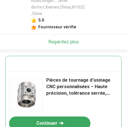
Road,Xinglin，Jimei
district,Xiamen,China,361022
,Chine
5.0
Fournisseur vérifié
Regardez plus
Pièces de tournage d'usinage
CNC personnalisées – Haute
précision, tolérance serrée,
finition de surface supérieure,
composants métalliques OEM
pour l'automobile
Continuer