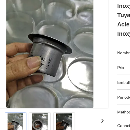
Inox
Tuya
Acie
Inox
Nombre
Prix:
Emball
Périod
Méthod
Capaci