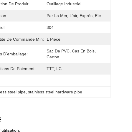
ation De Produit:
Outillage Industriel
ison:
Par La Mer, L'air, Exprès, Etc.
iel:
304
tité De Commande Min:
1 Pièce
Sac De PVC, Cas En Bois, 
ls D'emballage:
Carton
tions De Paiement:
TTT, LC
less steel pipe
, 
stainless steel hardware pipe
é
utilisation.