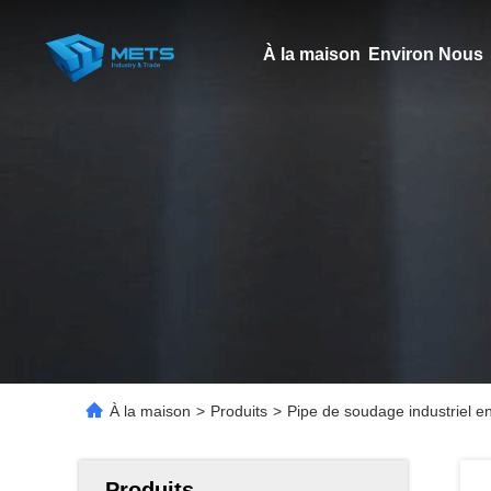
À la maison
Environ Nous
À la maison
>
Produits
>
Pipe de soudage industriel en
Produits