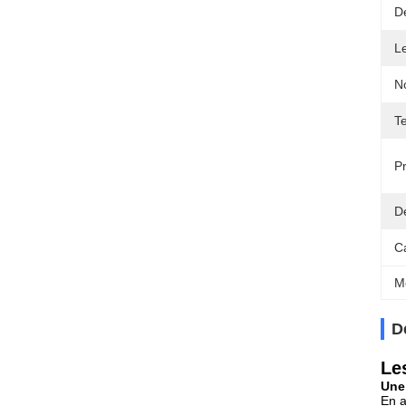
Dé
L
N
T
Pr
Dé
C
M
D
Les
Une
En a