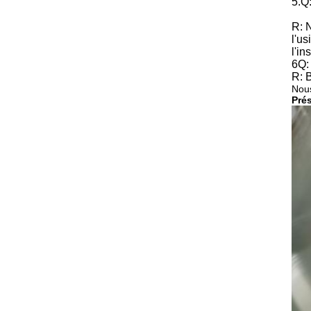
5.Q
R: 
l'u
l'in
6Q:
R: B
Nous
Prés