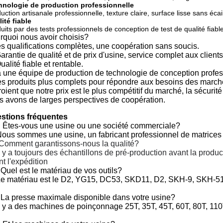
hnologie de production professionnelle
uction artisanale professionnelle, texture claire, surface lisse sans éca
ité fiable
uits par des tests professionnels de conception de test de qualité fiable
rquoi nous avoir choisis?
s qualifications complètes, une coopération sans soucis.
arantie de qualité et de prix d'usine, service complet aux clients
ualité fiable et rentable.
 a une équipe de production de technologie de conception profess
es produits plus complets pour répondre aux besoins des march
roient que notre prix est le plus compétitif du marché, la sécurité
s avons de larges perspectives de coopération.
stions fréquentes
: Êtes-vous une usine ou une société commerciale?
Nous sommes une usine, un fabricant professionnel de matrices
Comment garantissons-nous la qualité?
l y a toujours des échantillons de pré-production avant la produc
t l'expédition
Quel est le matériau de vos outils?
Le matériau est le D2, YG15, DC53, SKD11, D2, SKH-9, SKH-51
 La presse maximale disponible dans votre usine?
Il y a des machines de poinçonnage 25T, 35T, 45T, 60T, 80T, 110