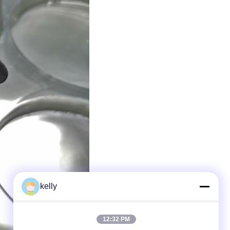
kelly
12:32 PM