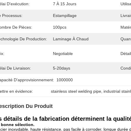
lai D'exécution:
7 À 15 Jours
Utilis
e Processus:
Estampillage
Livra
ombre De Pièces:
100pcs
Matér
echnologie De Production:
Laminage À Chaud
Quan
ix:
Negotiable
Détai
lai De Livraison:
5-20days
Condi
apacité D'approvisionnement:
1000000
ettre en évidence:
stainless steel welding pipe
, 
industrial stain
escription Du Produit
 détails de la fabrication déterminent la qualit
 bonne sélection.
cier inoxydable, haute résistance, pas facile à corroder, longue durée d'