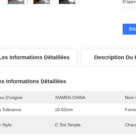
D'appr
Obte
Les Informations Détaillées
Description Du 
es Informations Détaillées
eu D'origine
XIAMEN.CHINA
Nom 
a Tolérance:
±0.02mm
Forme
 Style:
C' Est Simple.
Chara