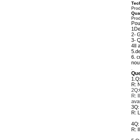
Tec
Prod
Qual
Prod
Pou
1De
2- G
3- Q
4Il
5.d
6. c
nou
.
Que
1.Q
R: 
2Q:
R: I
avan
3Q: 
R: 
4Q:
R: 