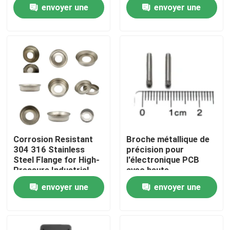
Dimensions for
Options
envoyer une
envoyer une
Hardware Connector
demande
demande
VR Show
Au sujet de nous
Visite d'usine
Contrôle de qualité
Corrosion Resistant
Broche métallique de
304 316 Stainless
précision pour
Contactez-nous
Steel Flange for High-
l'électronique PCB
Pressure Industrial
avec haute
Pipeline Systems
conductivité et
envoyer une
envoyer une
diamètre de 0,2 mm en
Nouvelles
géométrie
demande
demande
personnalisable
Cas