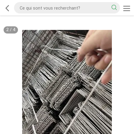
2
/
4