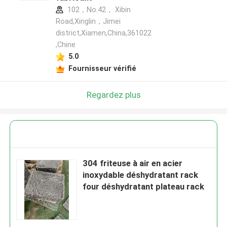
102，No.42， Xibin
Road,Xinglin，Jimei
district,Xiamen,China,361022
,Chine
5.0
Fournisseur vérifié
Regardez plus
304 friteuse à air en acier
inoxydable déshydratant rack
four déshydratant plateau rack