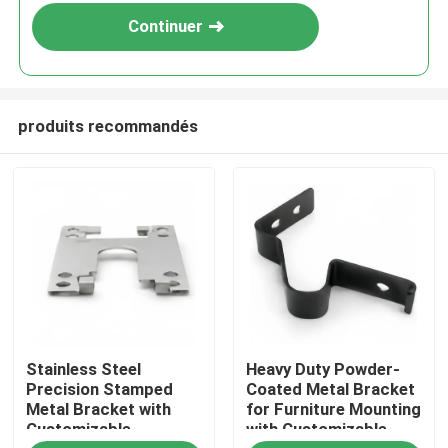
Continuer
produits recommandés
Maison
Stainless Steel
Heavy Duty Powder-
Produits
Precision Stamped
Coated Metal Bracket
Metal Bracket with
for Furniture Mounting
Customizable
with Customizable
Vidéos