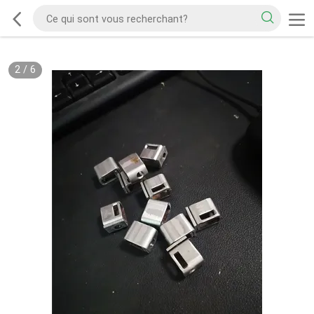
2
/
6