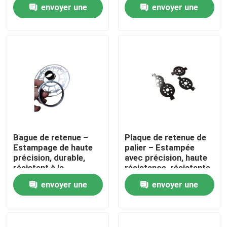
offrant des solutions
personnalisables,
envoyer une
envoyer une
durables pour les
durables
applications
demande
demande
VR Show
automobiles,
électroniques,
médicales et
Au sujet de nous
industrielles
Visite d'usine
Contrôle de qualité
Bague de retenue –
Plaque de retenue de
Estampage de haute
palier – Estampée
Contactez-nous
précision, durable,
avec précision, haute
résistant à la
résistance, résistante
corrosion,
à la corrosion, OEM
envoyer une
envoyer une
personnalisable
personnalisé
Nouvelles
demande
demande
Cas