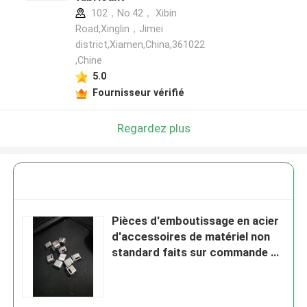
102，No.42， Xibin
Road,Xinglin，Jimei
district,Xiamen,China,361022
,Chine
5.0
Fournisseur vérifié
Regardez plus
Pièces d'emboutissage en acier
d'accessoires de matériel non
standard faits sur commande en
métal