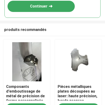
Continuer
produits recommandés
Maison
Composants
Pièces métalliques
Produits
d'emboutissage de
plates découpées au
métal de précision de
laser: haute précision,
forme personnalisée
bords propres,
Vidéos