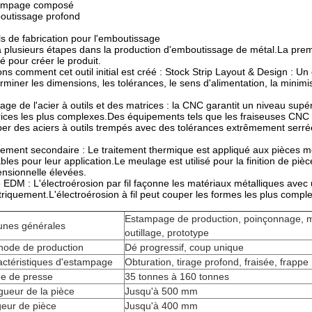
ampage composé
outissage profond
ls de fabrication pour l'emboutissage
 a plusieurs étapes dans la production d'emboutissage de métal.La premiè
isé pour créer le produit.
ns comment cet outil initial est créé : Stock Strip Layout & Design : Un 
rminer les dimensions, les tolérances, le sens d'alimentation, la minimi
age de l'acier à outils et des matrices : la CNC garantit un niveau supé
ices les plus complexes.Des équipements tels que les fraiseuses CNC 5
er des aciers à outils trempés avec des tolérances extrêmement serré
tement secondaire : Le traitement thermique est appliqué aux pièces mét
bles pour leur application.Le meulage est utilisé pour la finition de piè
nsionnelle élevées.
 EDM : L'électroérosion par fil façonne les matériaux métalliques avec u
triquement.L'électroérosion à fil peut couper les formes les plus comple
Estampage de production, poinçonnage, m
unes générales
outillage, prototype
hode de production
Dé progressif, coup unique
ctéristiques d'estampage
Obturation, tirage profond, fraisée, frappe
ge de presse
35 tonnes à 160 tonnes
ueur de la pièce
Jusqu'à 500 mm
eur de pièce
Jusqu'à 400 mm