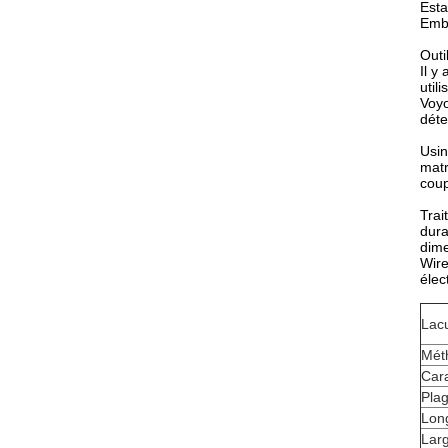
Est
Emb
Outi
Il y
util
Voyo
déte
Usin
matr
coup
Trai
dura
dime
Wire
élec
Lac
Mét
Cara
Pla
Long
Larg