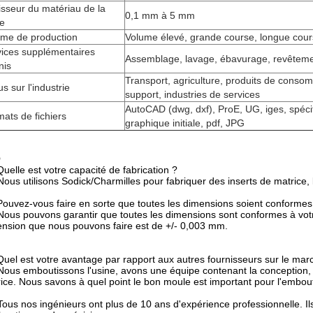
sseur du matériau de la
0,1 mm à 5 mm
ce
ume de production
Volume élevé, grande course, longue cou
vices supplémentaires
Assemblage, lavage, ébavurage, revêteme
nis
Transport, agriculture, produits de cons
s sur l'industrie
support, industries de services
AutoCAD (dwg, dxf), ProE, UG, iges, spéci
ats de fichiers
graphique initiale, pdf, JPG
Q
Quelle est votre capacité de fabrication ?
 Nous utilisons Sodick/Charmilles pour fabriquer des inserts de matrice
Pouvez-vous faire en sorte que toutes les dimensions soient conformes 
 Nous pouvons garantir que toutes les dimensions sont conformes à votre
nsion que nous pouvons faire est de +/- 0,003 mm.
Quel est votre avantage par rapport aux autres fournisseurs sur le mar
 Nous emboutissons l'usine, avons une équipe contenant la conception, 
ice. Nous savons à quel point le bon moule est important pour l'embout
 Tous nos ingénieurs ont plus de 10 ans d'expérience professionnelle. I