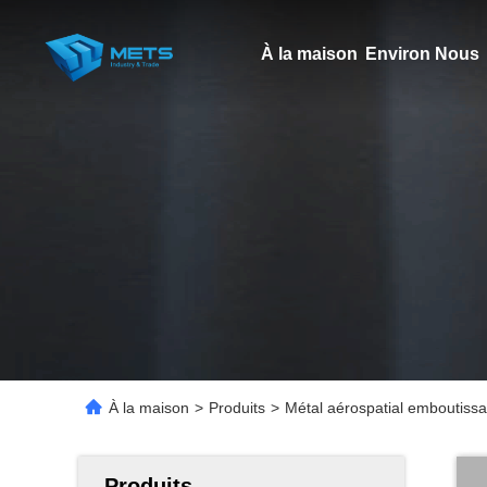
À la maison
Environ Nous
À la maison
>
Produits
>
Métal aérospatial emboutissa
Produits