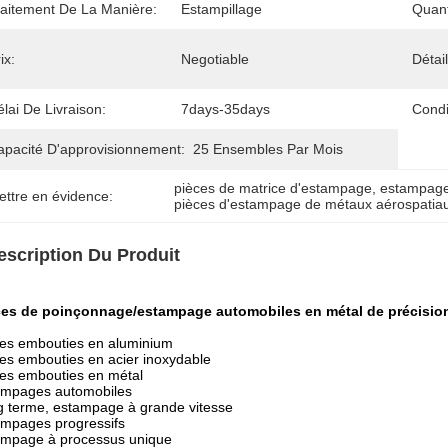
raitement De La Manière:
Estampillage
Quan
ix:
Negotiable
Détai
lai De Livraison:
7days-35days
Condi
apacité D'approvisionnement:
25 Ensembles Par Mois
pièces de matrice d'estampage
, 
estampage
ettre en évidence:
pièces d'estampage de métaux aérospatia
escription Du Produit
ces de poinçonnage/estampage automobiles en métal de précisio
es embouties en aluminium
es embouties en acier inoxydable
es embouties en métal
ampages automobiles
 terme, estampage à grande vitesse
mpages progressifs
ampage à processus unique