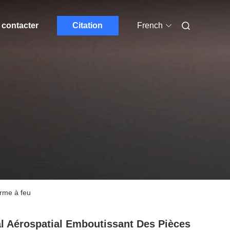
contacter
Citation
French
arme à feu
l Aérospatial Emboutissant Des Pièces