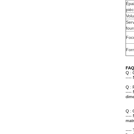
Épai
piè
Vol
Ser
four
Focu
Form
FA
Q : 
----
Q : 
----
dime
Q : 
----
matr
----