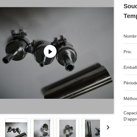
Soud
Temp
Nombre
Prix:
Emball
Périod
Méthod
Capaci
D'appr