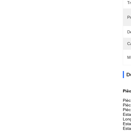
T
Pr
Dé
C
M
D
Piè
Pièc
Pièc
Pièc
Est
Long
Esta
Est