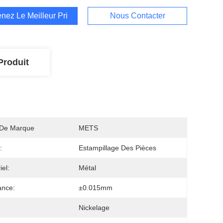
nez Le Meilleur Prix
Nous Contacter
Produit
De Marque
METS
:
Estampillage Des Pièces
iel:
Métal
ance:
±0.015mm
Nickelage