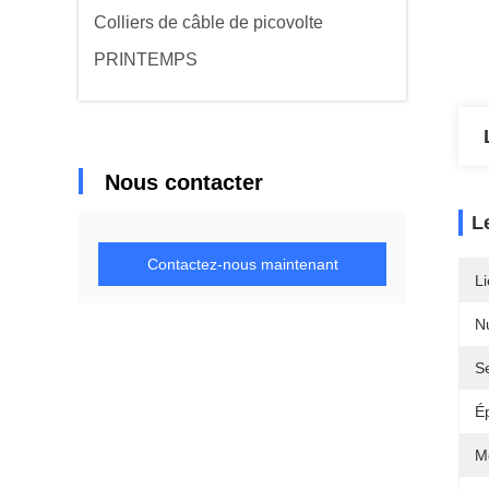
Colliers de câble de picovolte
PRINTEMPS
Nous contacter
L
Contactez-nous maintenant
Li
N
Se
É
M