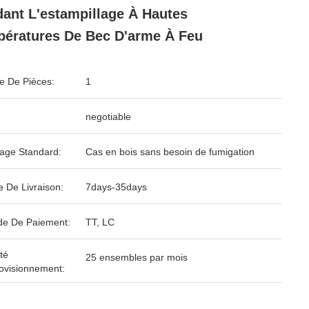
ant L'estampillage À Hautes
ératures De Bec D'arme À Feu
 De Pièces:
1
negotiable
age Standard:
Cas en bois sans besoin de fumigation
e De Livraison:
7days-35days
e De Paiement:
TT, LC
té
25 ensembles par mois
ovisionnement: