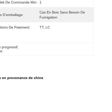
tité De Commande Min:
1
Cas En Bois Sans Besoin De 
ls D'emballage:
Fumigation
tions De Paiement:
TT, LC
 progressif
, 
ux
n en provenance de chine