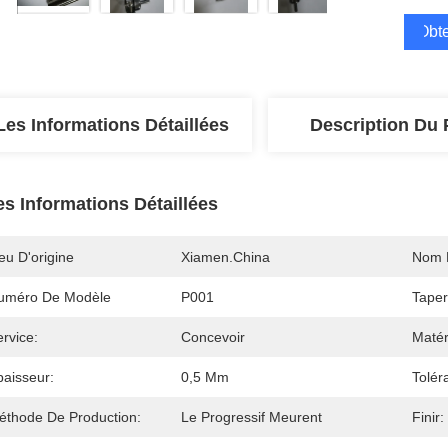
Obte
Les Informations Détaillées
Description Du 
es Informations Détaillées
eu D'origine
Xiamen.China
Nom 
uméro De Modèle
P001
Taper
rvice:
Concevoir
Matér
paisseur:
0,5 Mm
Tolér
éthode De Production:
Le Progressif Meurent
Finir: