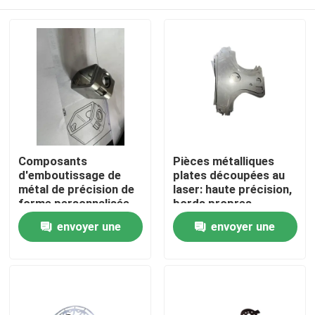
Composants
Pièces métalliques
d'emboutissage de
plates découpées au
métal de précision de
laser: haute précision,
forme personnalisée
bords propres,
offrant des solutions
personnalisables,
Maison
envoyer une
envoyer une
durables pour les
durables
applications
demande
demande
automobiles,
Produits
électroniques,
médicales et
industrielles
Vidéos