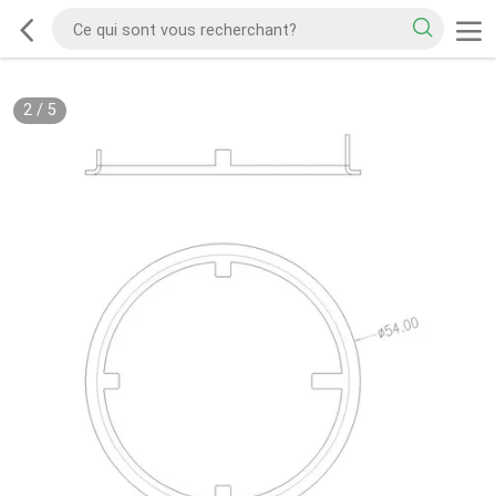
2
/
5