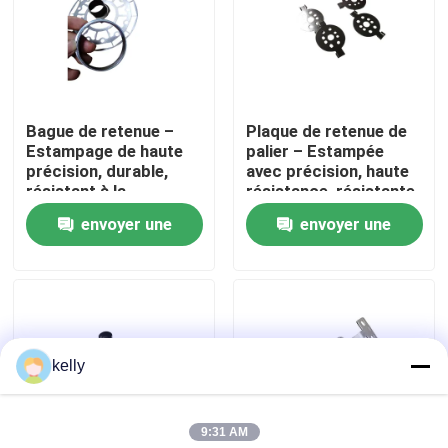
VR Show
Au sujet de nous
Bague de retenue –
Plaque de retenue de
Estampage de haute
palier – Estampée
précision, durable,
avec précision, haute
Visite d'usine
résistant à la
résistance, résistante
corrosion,
à la corrosion, OEM
envoyer une
envoyer une
personnalisable
personnalisé
Contrôle de qualité
demande
demande
Contactez-nous
kelly
Nouvelles
9:31 AM
Cas